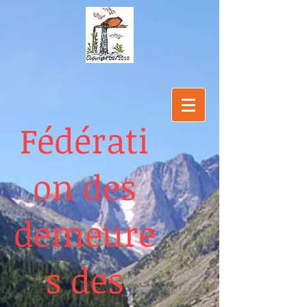
Fédérati
on des
demeure
s des