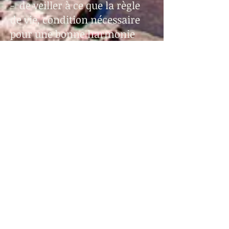
- de veiller à ce que la règle
de vie, condition nécessaire
pour une bonne harmonie
communautaire,
soit établie et observée,
- de gérer les locaux divers et
leurs améliorations,
- …
L’association offre par ailleurs
un panel d’activités pour
améliorer les connaissances,
développer les compétences,
découvrir et augmenter les
capacités d’adaptation